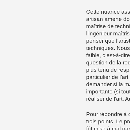
Cette nuance asse
artisan amène don
maîtrise de techni
l’ingénieur maîtr
penser que l’artis
techniques. Nous 
faible, c’est-à-di
question de la redé
plus tenu de resp
particulier de l’ar
demander si la maî
importante (si tou
réaliser de l’art. 
Pour répondre à ce
trois points. Le pr
fût mise à mal par