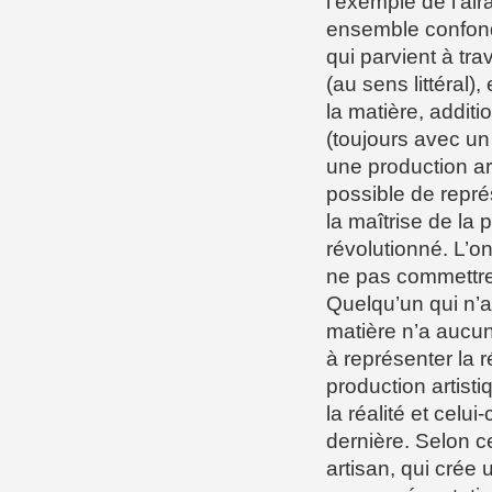
l’exemple de l’air
ensemble confondu 
qui parvient à tra
(au sens littéral),
la matière, additi
(toujours avec un 
une production ar
possible de repré
la maîtrise de la 
révolutionné. L’o
ne pas commettre
Quelqu’un qui n’a
matière n’a aucun
à représenter la r
production artisti
la réalité et celu
dernière. Selon ce
artisan, qui cré