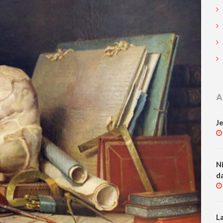
A
J
N
d
L