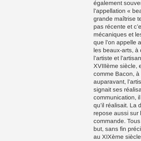
également souvent
l’appellation « b
grande maîtrise t
pas récente et c’e
mécaniques et les
que l’on appelle a
les beaux-arts, à 
l’artiste et l’art
XVIIIème siècle, 
comme Bacon, à l’
auparavant, l’arti
signait ses réalis
communication, il 
qu’il réalisait. La
repose aussi sur l
commande. Tous deu
but, sans fin pré
au XIXème siècle