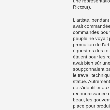
une représentatio
Ricœur).
L’artiste, pendant
avait commandées
commandes pour d
peuple ne voyait p
promotion de l’ar
équestres des roi
étaient pour les 
avait bien sûr une
soupçonnaient pa
le travail techniqu
statue. Autrement
de s’identifier au
reconnaissance d
beau, les gouver
place pour produ