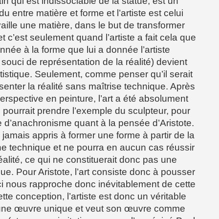
ain qui est indissociable de la statue, est un
entre matière et forme et l’artiste est celui
vaille une matière, dans le but de transformer
 et c’est seulement quand l’artiste a fait cela que
onnée à la forme que lui a donnée l’artiste
souci de représentation de la réalité) devient
tistique. Seulement, comme penser qu’il serait
senter la réalité sans maîtrise technique. Après
perspective en peinture, l’art a été absolument
n pourrait prendre l’exemple du sculpteur, pour
 d’anachronisme quant à la pensée d’Aristote.
 jamais appris à former une forme à partir de la
e technique et ne pourra en aucun cas réussir
éalité, ce qui ne constituerait donc pas une
que. Pour Aristote, l’art consiste donc à pousser
i-ci nous rapproche donc inévitablement de cette
tte conception, l’artiste est donc un véritable
e une œuvre unique et veut son œuvre comme