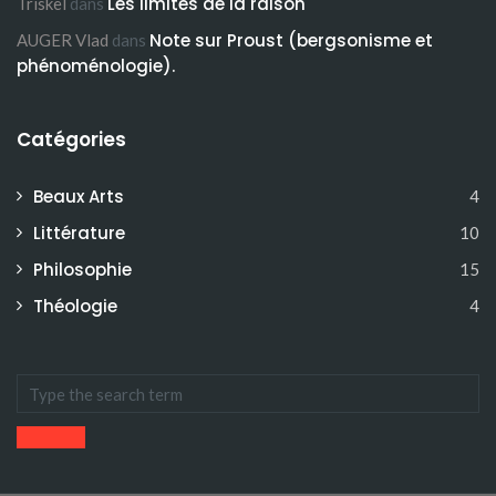
Les limites de la raison
Triskel
dans
Note sur Proust (bergsonisme et
AUGER Vlad
dans
phénoménologie).
Catégories
Beaux Arts
4
Littérature
10
Philosophie
15
Théologie
4