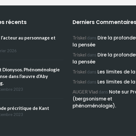
es récents
Derniers Commentaire
Dire la profonde
 l’acteur au personnage et
Triskel
dans
la pensée
rier 2026
Dire la profonde
Triskel
dans
la pensée
t Dionysos. Phénoménologie
Les limites de la
Triskel
dans
anse dans l’œuvre d’Aby
Les limites de la
Triskel
dans
g.
cembre 2023
Note sur Pr
AUGER Vlad
dans
(bergsonisme et
phénoménologie).
ode précritique de Kant
cembre 2023