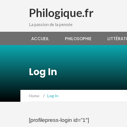
Philogique.fr
La passion de la pensée
ACCUEIL
PHILOSOPHIE
LITTÉRAT
Log In
Home
/
Log In
[profilepress-login id=”1″]