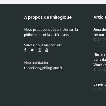
A propos de Philogique
Articl
Nous proposons des articles sur la
Jeux de
philosophie et la Littérature.
retour
27 fév
Suivez-nous bientôt sur:
Ninfa e
de la d
Nous contacter:
Warbur
redaction@philogique.fr
13 dé
La péri
13 dé